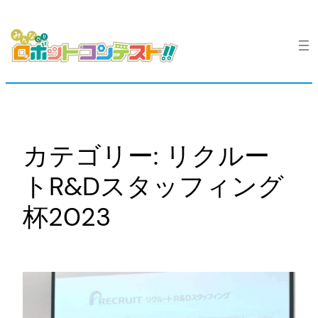
内
容
を
ス
キ
ッ
プ
カテゴリー:
リクルー
トR&Dスタッフィング
杯2023